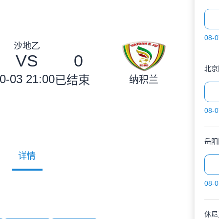
08-0
沙地乙
VS
0
北京
0-03 21:00
已结束
纳积兰
08-0
岳阳
详情
08-0
休尼