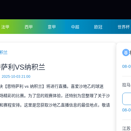
法甲
西甲
意甲
中超
欧冠
世界杯
纳积兰
萨利VS纳积兰
08-0
2025-10-03 21:00
拉马
对决【恩特萨利 vs 纳积兰】将进行直播。喜爱沙地乙的球迷
场精彩的比赛。为了您的观赛体验，还特别为您整理了关于沙
和赛程安排。这里是您获取沙地乙直播信息的最佳地点，敬请
08-0
江苏