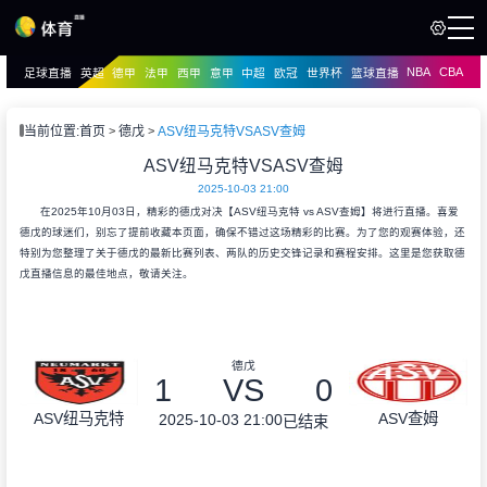
NBA
CBA
足球直播
英超
德甲
法甲
西甲
意甲
中超
欧冠
世界杯
篮球直播
页
直播
直播
当前位置:
首页
德戊
ASV纽马克特VSASV查姆
ASV纽马克特VSASV查姆
2025-10-03 21:00
在2025年10月03日，精彩的德戊对决【ASV纽马克特 vs ASV查姆】将进行直播。喜爱
德戊的球迷们，别忘了提前收藏本页面，确保不错过这场精彩的比赛。为了您的观赛体验，还
特别为您整理了关于德戊的最新比赛列表、两队的历史交锋记录和赛程安排。这里是您获取德
戊直播信息的最佳地点，敬请关注。
德戊
1
VS
0
ASV纽马克特
ASV查姆
2025-10-03 21:00
已结束