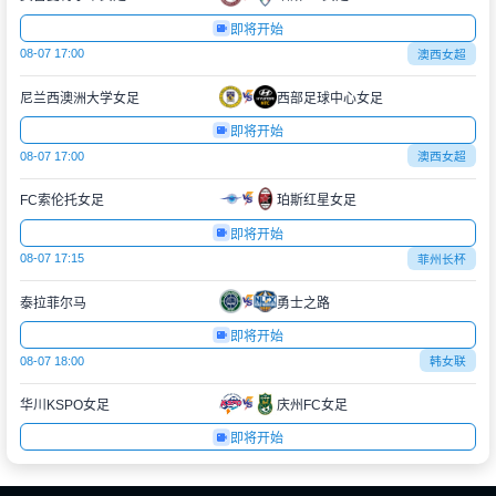
即将开始
08-07 17:00
澳西女超
尼兰西澳洲大学女足
西部足球中心女足
即将开始
08-07 17:00
澳西女超
FC索伦托女足
珀斯红星女足
即将开始
08-07 17:15
菲州长杯
泰拉菲尔马
勇士之路
即将开始
08-07 18:00
韩女联
华川KSPO女足
庆州FC女足
即将开始