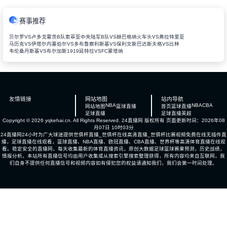
赛事推荐
贝尔罗VS卢多戈雷茨B队
索菲亚中央陆军B队VS赫巴
格纳火车头VS弗拉特里亚
马历克VS伊塔尔
内塞伯尔VS多布鲁察
利斯基VS保利文斯巴达
斯夫格VS比林
韦伦桑丹斯基VS布尔加斯1919
延特拉VSFC蒙塔纳
友情链接
网站地图
站内导航
NBA
NBA
CBA
网站地图
篮球直播
首页
篮球直播
足球直播
足球直播
英超
Copyright © 2026 yqkehai.cn. All Rights Reserved.
24直播网
版权所有 页面更新时间：2026年08
月07日 10时03分
24直播网24小时为广大球迷提供世俱杯直播_世俱杯在线高清直播_世俱杯比赛视频免费在线无插件直
播，足球直播在线观看，篮球直播、NBA直播、欧冠直播、CBA直播、世界杯等高清体育直播在线观
看。稳定安全的直播网，每天收集最新的体育直播资讯，原创大数据足球篮球赛果预测，历史战绩，
情报分析。本站所有直播信号均由用户收集或从搜索引擎搜索整理获得，所有内容均来自互联网，我
们自身不提供任何直播信号和视频内容如有侵犯您的权益请通知我们，我们会第一时间处理。